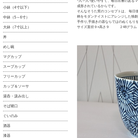
ついつい使いやすく、毎日出番のあるマ
成形されているからです。
小鉢（4寸以下）
そんなそうた窯のコンセプトは、 毎日
柄をモダンテイストにアレンジした独創
中鉢（5～6寸）
手作り,手描きの器ならではのぬくもり
大鉢（7寸以上）
サイズ直径９×高さ９ ２48グラム
丼
めし碗
マグカップ
スープカップ
フリーカップ
カップ＆ソーサ
湯呑・汲み出し
そば猪口
ぐいのみ
酒器
漆器