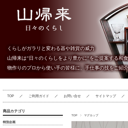
くらしがガラリと変わる器や雑貨の威力
山帰来は”日々のくらしをより豊かに”をご提案する和
物作りのプロから使い手の皆様に、手仕事の技をご紹
TOP
ご利用ガイド
お問い合せ
サイトマップ
商品カテゴリ
TOP
マグカップ
特別企画