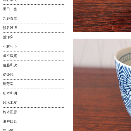
黒田 岳
九谷青窯
熊谷雅博
皓洋窯
小林巧征
虚空蔵窯
佐藤和次
信楽焼
翔芳窯
杉本和明
鈴木工友
鈴木正彦
瀬戸口真
宗山窯