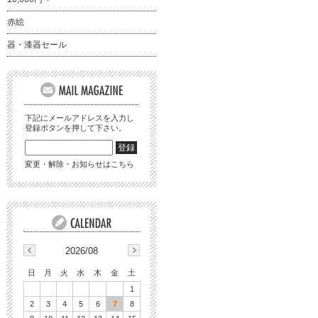
赤絵
器・漆器セール
下記にメールアドレスを入力し
登録ボタンを押して下さい。
変更・解除・お知らせはこちら
2026/08
日
月
火
水
木
金
土
1
2
3
4
5
6
7
8