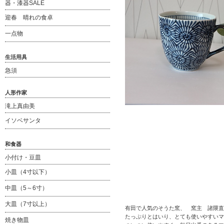
器・漆器SALE
迎春 晴れの食卓
一点物
生活用具
急須
人形作家
滝上真由美
イソベサンタ
和食器
小付け・豆皿
小皿（4寸以下）
中皿（5～6寸）
大皿（7寸以上）
有田で人気のそうた窯、 窯主 諸
たっぷりとはいり、とても使いやすいマ
焼き物皿