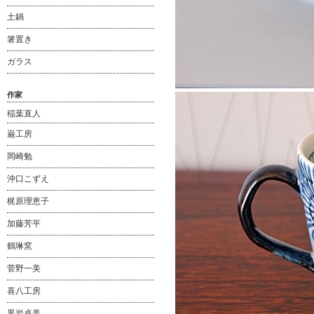
土鍋
箸置き
ガラス
作家
稲葉直人
巌工房
岡崎勉
沖口こずえ
梶原理恵子
加藤芳平
鶴琳窯
菅野一美
喜八工房
黒岩卓美