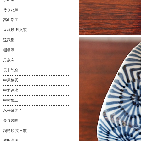
そうた窯
高山浩子
立杭焼 丹文窯
達武衛
棚橋淳
丹泉窯
長十郎窯
中尾彰秀
中垣連次
中村慎二
永井麻美子
長谷製陶
鍋島焼 文三窯
濱田高滋