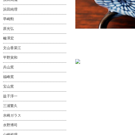
浜田純理
早崎勲
原光弘
榛澤宏
文山香菜江
平野寅和
兵山窯
福峰窯
宝山窯
益子淳一
三浦繁久
水崎ガラス
水野博司
山崎裕理