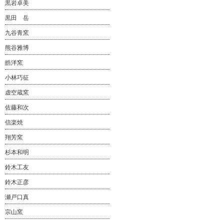
黒岩卓美
黒田 岳
九谷青窯
熊谷雅博
皓洋窯
小林巧征
虚空蔵窯
佐藤和次
信楽焼
翔芳窯
杉本和明
鈴木工友
鈴木正彦
瀬戸口真
宗山窯