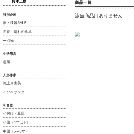
鈴木正彦
商品一覧
特別企画
該当商品はありません
器・漆器SALE
迎春 晴れの食卓
一点物
生活用具
急須
人形作家
滝上真由美
イソベサンタ
和食器
小付け・豆皿
小皿（4寸以下）
中皿（5～6寸）