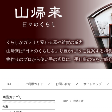
くらしがガラリと変わる器や雑貨の威力
山帰来は”日々のくらしをより豊かに”をご提案する和
物作りのプロから使い手の皆様に、手仕事の技をご紹
TOP
ご利用ガイド
お問い合せ
サイトマップ
商品カテゴリ
TOP
鈴木正彦
作家