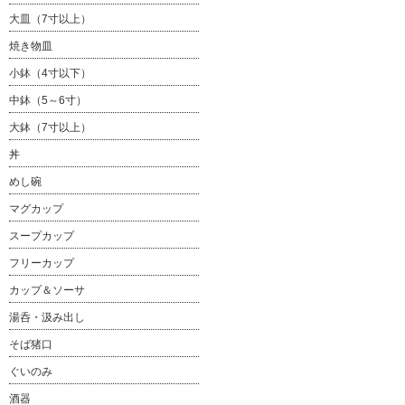
大皿（7寸以上）
焼き物皿
小鉢（4寸以下）
中鉢（5～6寸）
大鉢（7寸以上）
丼
めし碗
マグカップ
スープカップ
フリーカップ
カップ＆ソーサ
湯呑・汲み出し
そば猪口
ぐいのみ
酒器