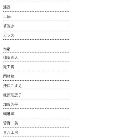
漆器
土鍋
箸置き
ガラス
作家
稲葉直人
巌工房
岡崎勉
沖口こずえ
梶原理恵子
加藤芳平
鶴琳窯
菅野一美
喜八工房