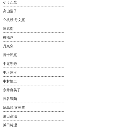
そうた窯
高山浩子
立杭焼 丹文窯
達武衛
棚橋淳
丹泉窯
長十郎窯
中尾彰秀
中垣連次
中村慎二
永井麻美子
長谷製陶
鍋島焼 文三窯
濱田高滋
浜田純理