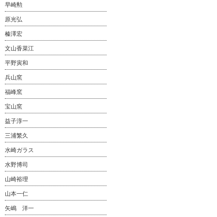
早崎勲
原光弘
榛澤宏
文山香菜江
平野寅和
兵山窯
福峰窯
宝山窯
益子淳一
三浦繁久
水崎ガラス
水野博司
山崎裕理
山本一仁
矢嶋 洋一