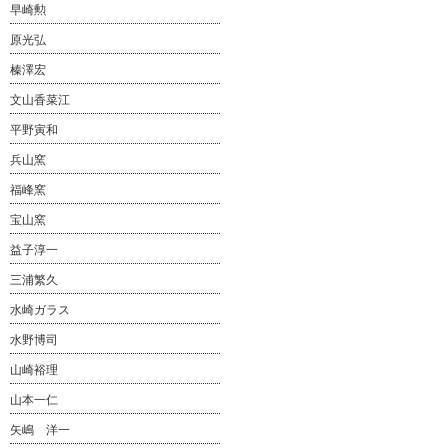
早崎勲
原光弘
榛澤宏
文山香菜江
平野寅和
兵山窯
福峰窯
宝山窯
益子淳一
三浦繁久
水崎ガラス
水野博司
山崎裕理
山本一仁
矢嶋 洋一