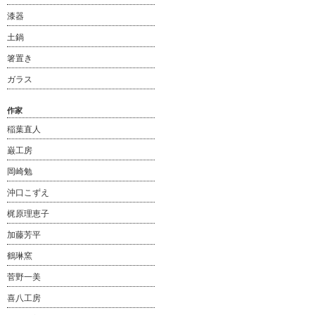
漆器
土鍋
箸置き
ガラス
作家
稲葉直人
巌工房
岡崎勉
沖口こずえ
梶原理恵子
加藤芳平
鶴琳窯
菅野一美
喜八工房