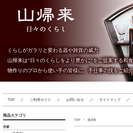
くらしがガラリと変わる器や雑貨の威力
山帰来は”日々のくらしをより豊かに”をご提案する和
物作りのプロから使い手の皆様に、手仕事の技をご紹
TOP
ご利用ガイド
お問い合せ
サイトマップ
商品カテゴリ
TOP
達武衛
作家