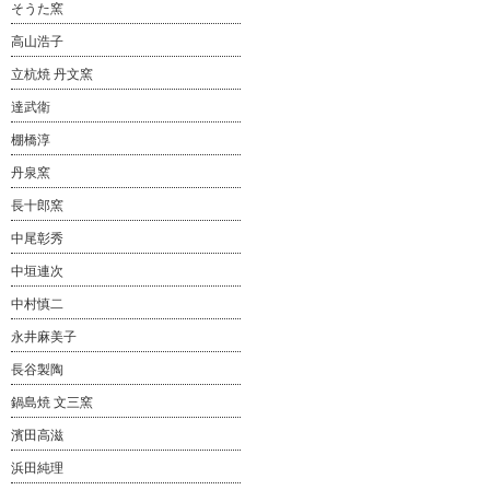
そうた窯
高山浩子
立杭焼 丹文窯
達武衛
棚橋淳
丹泉窯
長十郎窯
中尾彰秀
中垣連次
中村慎二
永井麻美子
長谷製陶
鍋島焼 文三窯
濱田高滋
浜田純理