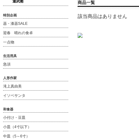
達武衛
商品一覧
特別企画
該当商品はありません
器・漆器SALE
迎春 晴れの食卓
一点物
生活用具
急須
人形作家
滝上真由美
イソベサンタ
和食器
小付け・豆皿
小皿（4寸以下）
中皿（5～6寸）