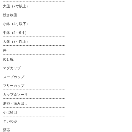
大皿（7寸以上）
焼き物皿
小鉢（4寸以下）
中鉢（5～6寸）
大鉢（7寸以上）
丼
めし碗
マグカップ
スープカップ
フリーカップ
カップ＆ソーサ
湯呑・汲み出し
そば猪口
ぐいのみ
酒器