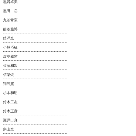
黒岩卓美
黒田 岳
九谷青窯
熊谷雅博
皓洋窯
小林巧征
虚空蔵窯
佐藤和次
信楽焼
翔芳窯
杉本和明
鈴木工友
鈴木正彦
瀬戸口真
宗山窯