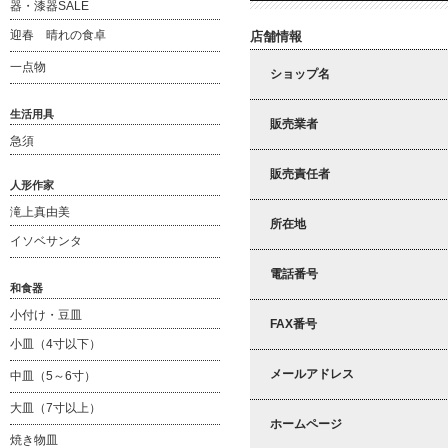
器・漆器SALE
迎春 晴れの食卓
店舗情報
一点物
ショップ名
生活用具
販売業者
急須
販売責任者
人形作家
滝上真由美
所在地
イソベサンタ
電話番号
和食器
小付け・豆皿
FAX番号
小皿（4寸以下）
メールアドレス
中皿（5～6寸）
大皿（7寸以上）
ホームページ
焼き物皿