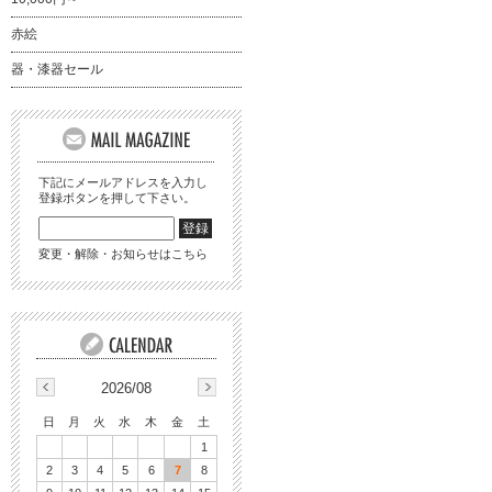
赤絵
器・漆器セール
下記にメールアドレスを入力し
登録ボタンを押して下さい。
変更・解除・お知らせはこちら
2026/08
日
月
火
水
木
金
土
1
2
3
4
5
6
7
8