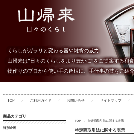
くらしがガラリと変わる器や雑貨の威力
山帰来は”日々のくらしをより豊かに”をご提案する和
物作りのプロから使い手の皆様に、手仕事の技をご紹
TOP
ご利用ガイド
お問い合せ
サイトマップ
商品カテゴリ
TOP
特定商取引法に関する表示
特別企画
特定商取引法に関する表示