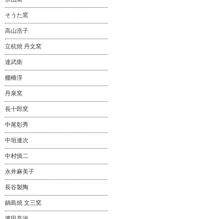
そうた窯
高山浩子
立杭焼 丹文窯
達武衛
棚橋淳
丹泉窯
長十郎窯
中尾彰秀
中垣連次
中村慎二
永井麻美子
長谷製陶
鍋島焼 文三窯
濱田高滋