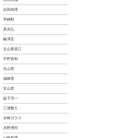
浜田純理
早崎勲
原光弘
榛澤宏
文山香菜江
平野寅和
兵山窯
福峰窯
宝山窯
益子淳一
三浦繁久
水崎ガラス
水野博司
山崎裕理