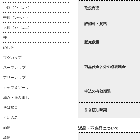
小鉢（4寸以下）
取扱商品
中鉢（5～6寸）
許認可・資格
大鉢（7寸以上）
丼
販売数量
めし碗
マグカップ
商品代金以外の必要料金
スープカップ
フリーカップ
カップ＆ソーサ
申込の有効期限
湯呑・汲み出し
そば猪口
引き渡し時期
ぐいのみ
酒器
返品・不良品について
漆器