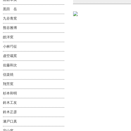
黒田 岳
九谷青窯
熊谷雅博
皓洋窯
小林巧征
虚空蔵窯
佐藤和次
信楽焼
翔芳窯
杉本和明
鈴木工友
鈴木正彦
瀬戸口真
宗山窯