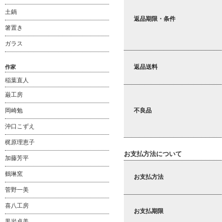
土鍋
返品期限・条件
箸置き
ガラス
返品送料
作家
稲葉直人
巌工房
岡崎勉
不良品
沖口こずえ
梶原理恵子
お支払方法について
加藤芳平
鶴琳窯
お支払方法
菅野一美
喜八工房
お支払期限
黒岩卓美