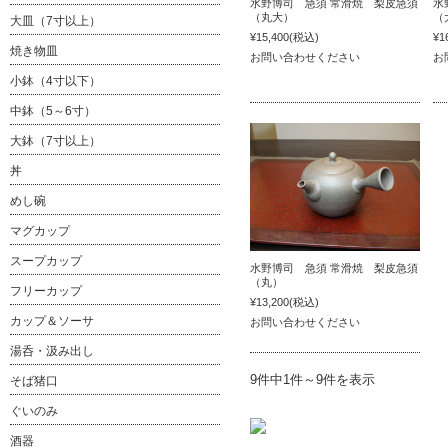
水野博司 急須 常滑焼 梨皮急須
水
（丸大）
（
大皿（7寸以上）
¥15,400
(税込)
¥1
焼き物皿
お問い合わせください
お
小鉢（4寸以下）
中鉢（5～6寸）
大鉢（7寸以上）
丼
めし碗
マグカップ
スープカップ
水野博司 急須 常滑焼 梨皮急須
（丸）
フリーカップ
¥13,200
(税込)
カップ＆ソーサ
お問い合わせください
湯呑・汲み出し
9件中1件～9件を表示
そば猪口
ぐいのみ
酒器