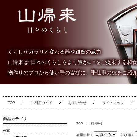
くらしがガラリと変わる器や雑貨の威力
山帰来は”日々のくらしをより豊かに”をご提案する和
物作りのプロから使い手の皆様に、手仕事の技をご紹
TOP
ご利用ガイド
お問い合せ
サイトマップ
商品カテゴリ
TOP
水野博司
作家
表示切替：
並び順：