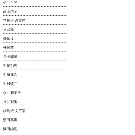
そうた窯
高山浩子
立杭焼 丹文窯
達武衛
棚橋淳
丹泉窯
長十郎窯
中尾彰秀
中垣連次
中村慎二
永井麻美子
長谷製陶
鍋島焼 文三窯
濱田高滋
浜田純理