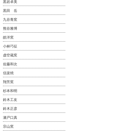
黒岩卓美
黒田 岳
九谷青窯
熊谷雅博
皓洋窯
小林巧征
虚空蔵窯
佐藤和次
信楽焼
翔芳窯
杉本和明
鈴木工友
鈴木正彦
瀬戸口真
宗山窯