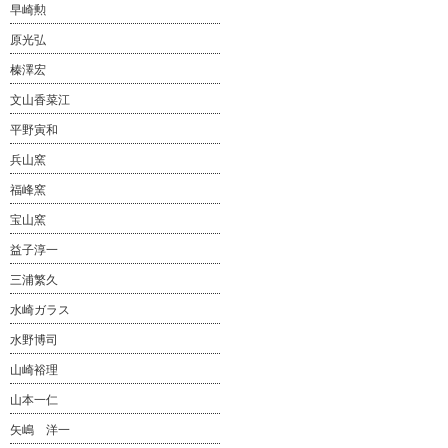
早崎勲
原光弘
榛澤宏
文山香菜江
平野寅和
兵山窯
福峰窯
宝山窯
益子淳一
三浦繁久
水崎ガラス
水野博司
山崎裕理
山本一仁
矢嶋 洋一