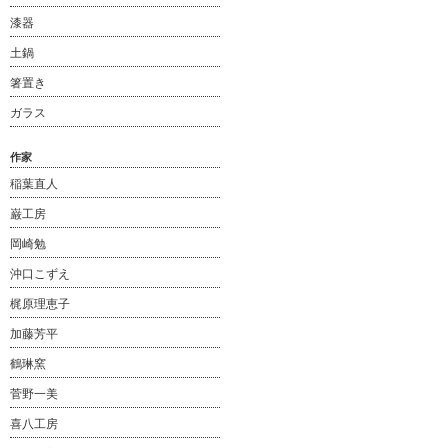
漆器
土鍋
箸置き
ガラス
作家
稲葉直人
巌工房
岡崎勉
沖口こずえ
梶原理恵子
加藤芳平
鶴琳窯
菅野一美
喜八工房