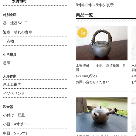
水野博司
9件中1件～9件を表示
商品一覧
特別企画
器・漆器SALE
迎春 晴れの食卓
一点物
生活用具
急須
水野博司 土瓶 急須作家 常
水
滑
須
¥27,500
(税込)
¥1
人形作家
お問い合わせください
お
滝上真由美
イソベサンタ
和食器
小付け・豆皿
小皿（4寸以下）
中皿（5～6寸）