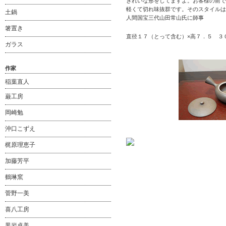
きれいな形をしてますよ。お客様の前で
軽くて切れ味抜群です。そのスタイルは
土鍋
人間国宝三代山田常山氏に師事
箸置き
直径１７（とって含む）×高７．５ ３０
ガラス
作家
稲葉直人
巌工房
岡崎勉
沖口こずえ
梶原理恵子
加藤芳平
鶴琳窯
菅野一美
喜八工房
黒岩卓美