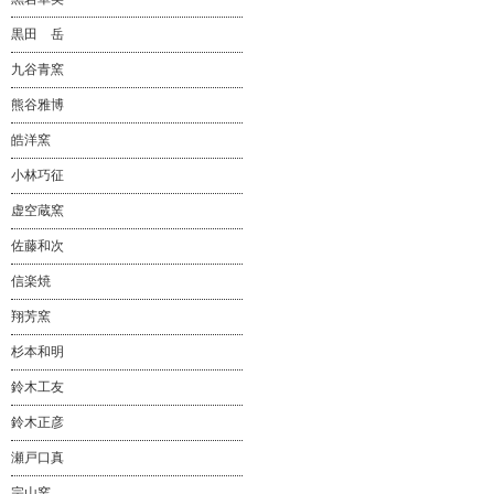
黒田 岳
九谷青窯
熊谷雅博
皓洋窯
小林巧征
虚空蔵窯
佐藤和次
信楽焼
翔芳窯
杉本和明
鈴木工友
鈴木正彦
瀬戸口真
宗山窯