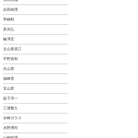
浜田純理
早崎勲
原光弘
榛澤宏
文山香菜江
平野寅和
兵山窯
福峰窯
宝山窯
益子淳一
三浦繁久
水崎ガラス
水野博司
山崎裕理