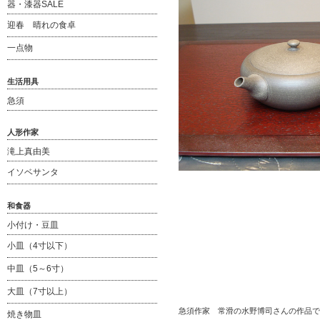
器・漆器SALE
迎春 晴れの食卓
一点物
生活用具
急須
人形作家
滝上真由美
イソベサンタ
和食器
小付け・豆皿
小皿（4寸以下）
中皿（5～6寸）
大皿（7寸以上）
急須作家 常滑の水野博司さんの作品で
焼き物皿