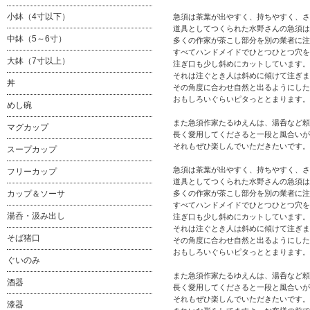
小鉢（4寸以下）
急須は茶葉が出やすく、持ちやすく、さ
道具としてつくられた水野さんの急須は
中鉢（5～6寸）
多くの作家が茶こし部分を別の業者に注
すべてハンドメイドでひとつひとつ穴を
大鉢（7寸以上）
注ぎ口も少し斜めにカットしています。
それは注ぐとき人は斜めに傾けて注ぎま
丼
その角度に合わせ自然と出るようにした
おもしろいぐらいピタっととまります。
めし碗
また急須作家たるゆえんは、湯呑など頼
マグカップ
長く愛用してくださると一段と風合いが
それもぜひ楽しんでいただきたいです。
スープカップ
急須は茶葉が出やすく、持ちやすく、さ
フリーカップ
道具としてつくられた水野さんの急須は
多くの作家が茶こし部分を別の業者に注
カップ＆ソーサ
すべてハンドメイドでひとつひとつ穴を
湯呑・汲み出し
注ぎ口も少し斜めにカットしています。
それは注ぐとき人は斜めに傾けて注ぎま
そば猪口
その角度に合わせ自然と出るようにした
おもしろいぐらいピタっととまります。
ぐいのみ
また急須作家たるゆえんは、湯呑など頼
酒器
長く愛用してくださると一段と風合いが
それもぜひ楽しんでいただきたいです。
漆器