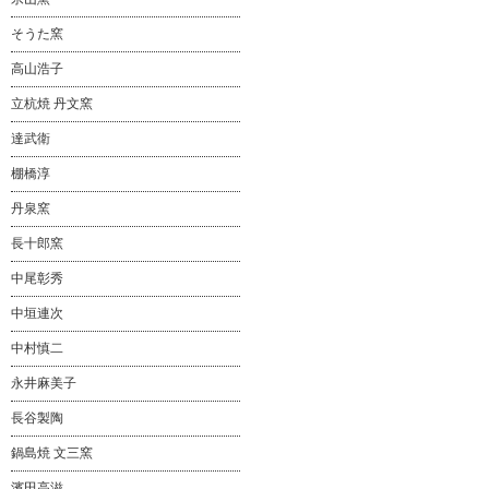
そうた窯
高山浩子
立杭焼 丹文窯
達武衛
棚橋淳
丹泉窯
長十郎窯
中尾彰秀
中垣連次
中村慎二
永井麻美子
長谷製陶
鍋島焼 文三窯
濱田高滋