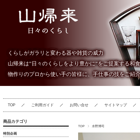
くらしがガラリと変わる器や雑貨の威力
山帰来は”日々のくらしをより豊かに”をご提案する和
物作りのプロから使い手の皆様に、手仕事の技をご紹
TOP
ご利用ガイド
お問い合せ
サイトマップ
商品カテゴリ
TOP
水野博司
特別企画