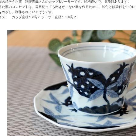
田の焼そうた窯 諸隈直哉さんのカップ&ソーサーです。絵柄違いで、５種類あります。
うた窯のコンセプトは、毎日使っても飽きがこない器を作るために、絵付けは染付を中心に
をめざし、制作されているそうです。
イズ： カップ直径９×高７ ソーサー直径１５×高２