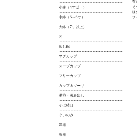
有
そ
小鉢（4寸以下）
様
中鉢（5～6寸）
サ
大鉢（7寸以上）
丼
めし碗
マグカップ
スープカップ
フリーカップ
カップ＆ソーサ
湯呑・汲み出し
そば猪口
ぐいのみ
酒器
漆器