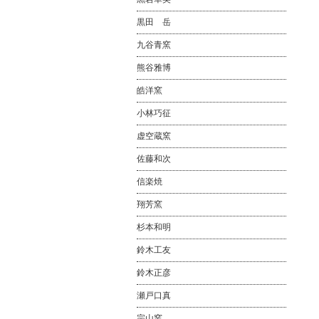
黒田 岳
九谷青窯
熊谷雅博
皓洋窯
小林巧征
虚空蔵窯
佐藤和次
信楽焼
翔芳窯
杉本和明
鈴木工友
鈴木正彦
瀬戸口真
宗山窯