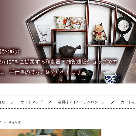
貨の威力
豊かに”をご提案する和食器・雑貨通販ショップです
に、手仕事の技をご紹介いたします
合せ
サイトマップ
会員様マイページへログイン
カートを
P
そうた窯