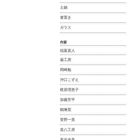
土鍋
箸置き
ガラス
作家
稲葉直人
巌工房
岡崎勉
沖口こずえ
梶原理恵子
加藤芳平
鶴琳窯
菅野一美
喜八工房
黒岩卓美