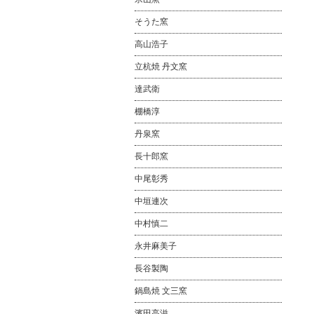
そうた窯
高山浩子
立杭焼 丹文窯
達武衛
棚橋淳
丹泉窯
長十郎窯
中尾彰秀
中垣連次
中村慎二
永井麻美子
長谷製陶
鍋島焼 文三窯
濱田高滋