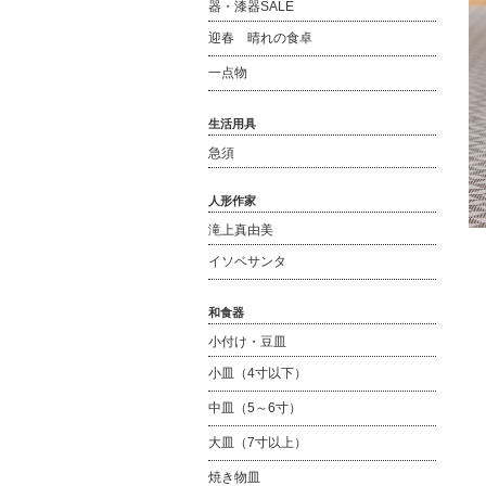
器・漆器SALE
迎春 晴れの食卓
一点物
生活用具
急須
人形作家
滝上真由美
イソベサンタ
和食器
小付け・豆皿
小皿（4寸以下）
中皿（5～6寸）
大皿（7寸以上）
焼き物皿