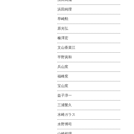
浜田純理
早崎勲
原光弘
榛澤宏
文山香菜江
平野寅和
兵山窯
福峰窯
宝山窯
益子淳一
三浦繁久
水崎ガラス
水野博司
山崎裕理