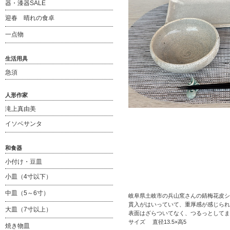
器・漆器SALE
迎春 晴れの食卓
一点物
生活用具
急須
人形作家
滝上真由美
イソベサンタ
和食器
小付け・豆皿
小皿（4寸以下）
中皿（5～6寸）
岐阜県土岐市の兵山窯さんの錆梅花皮シ
貫入がはいっていて、重厚感が感じられ
大皿（7寸以上）
表面はざらついてなく、つるっとしてま
サイズ 直径13.5×高5
焼き物皿