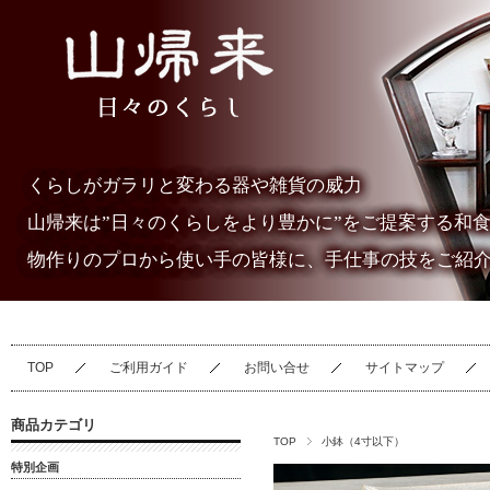
くらしがガラリと変わる器や雑貨の威力
山帰来は”日々のくらしをより豊かに”をご提案する和
物作りのプロから使い手の皆様に、手仕事の技をご紹
TOP
ご利用ガイド
お問い合せ
サイトマップ
商品カテゴリ
TOP
小鉢（4寸以下）
特別企画