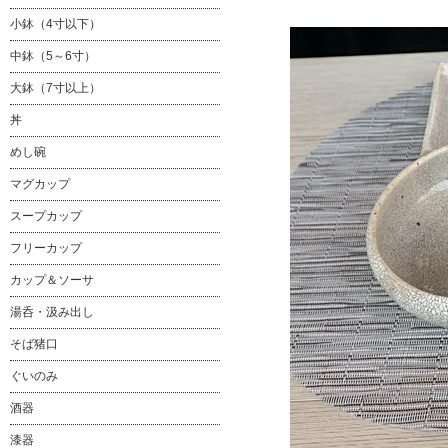
小鉢（4寸以下）
中鉢（5～6寸）
大鉢（7寸以上）
丼
めし碗
マグカップ
スープカップ
フリーカップ
カップ＆ソーサ
湯呑・汲み出し
そば猪口
ぐいのみ
酒器
漆器