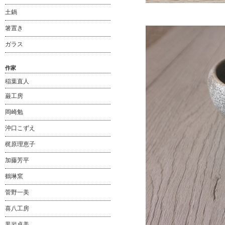
土鍋
箸置き
ガラス
作家
稲葉直人
巌工房
岡崎勉
沖口こずえ
梶原理恵子
加藤芳平
鶴琳窯
菅野一美
喜八工房
黒岩卓美