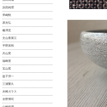
浜田純理
早崎勲
原光弘
榛澤宏
文山香菜江
平野寅和
兵山窯
福峰窯
宝山窯
益子淳一
三浦繁久
水崎ガラス
水野博司
山崎裕理