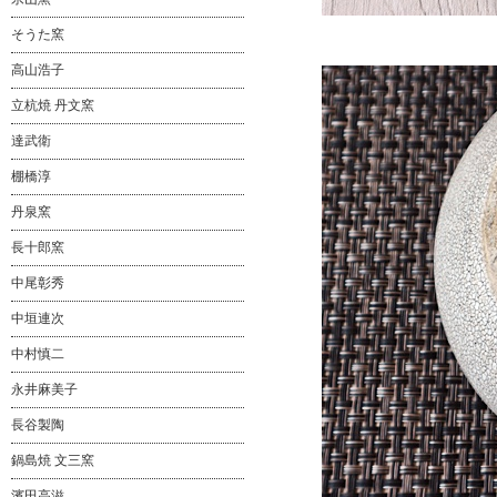
そうた窯
高山浩子
立杭焼 丹文窯
達武衛
棚橋淳
丹泉窯
長十郎窯
中尾彰秀
中垣連次
中村慎二
永井麻美子
長谷製陶
鍋島焼 文三窯
濱田高滋