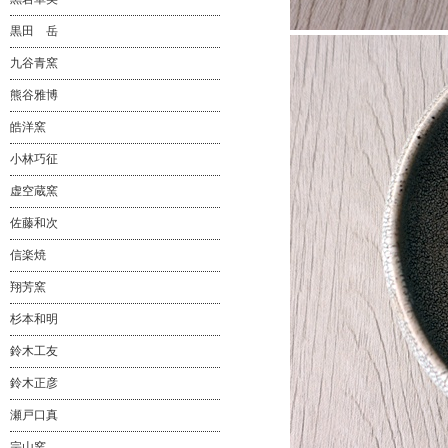
黒田 岳
九谷青窯
熊谷雅博
皓洋窯
小林巧征
虚空蔵窯
佐藤和次
信楽焼
翔芳窯
杉本和明
鈴木工友
鈴木正彦
瀬戸口真
宗山窯