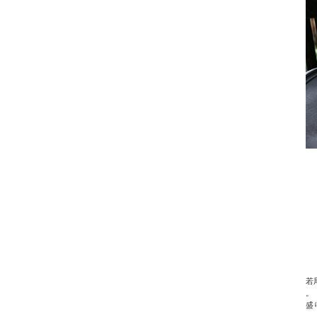
若
。
盛