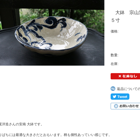
大鉢 宗山
５寸
価格:
数量:
在庫:
返品について
尾洋造さんの安南 大鉢です。
りばちには最適な大きさだとおもいます。柄も個性あっていい感じです。