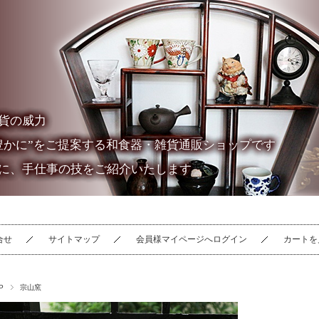
貨の威力
豊かに”をご提案する和食器・雑貨通販ショップです
に、手仕事の技をご紹介いたします
合せ
サイトマップ
会員様マイページへログイン
カートを
P
宗山窯