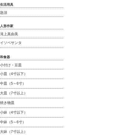
生活用具
急須
人形作家
滝上真由美
イソベサンタ
和食器
小付け・豆皿
小皿（4寸以下）
中皿（5～6寸）
大皿（7寸以上）
焼き物皿
小鉢（4寸以下）
中鉢（5～6寸）
大鉢（7寸以上）